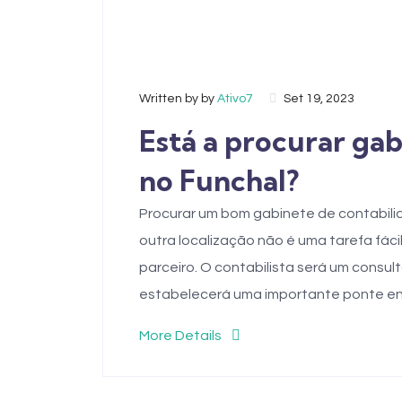
Written by by
Ativo7
Set 19, 2023
Está a procurar ga
no Funchal?
Procurar um bom gabinete de contabili
outra localização não é uma tarefa fác
parceiro. O contabilista será um consul
estabelecerá uma importante ponte entr
More Details