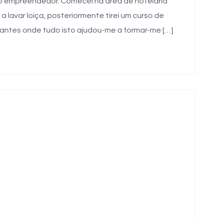
ito empreendedor. Comecei na área de hotelaria
a lavar loiça, posteriormente tirei um curso de
rantes onde tudo isto ajudou-me a formar-me […]