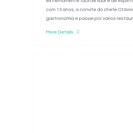
extremamente fácil de lidar e de espír
com 13 anos, a convite do chefe Otávio 
gastronomia e passei por vários restau
More Details